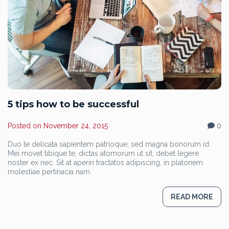
5 tips how to be successful
Posted on
November 24, 2015
0
Duo te delicata sapientem patrioque, sed magna bonorum id.
Mei movet tibique te, dictas atomorum ut sit, debet legere
noster ex nec. Sit at aperiri tractatos adipiscing, in platonem
molestiae pertinacia nam.
READ MORE