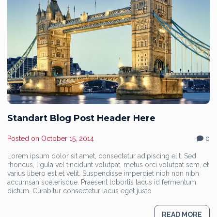
Standart Blog Post Header Here
Posted on
October 15, 2014
0
Lorem ipsum dolor sit amet, consectetur adipiscing elit. Sed
rhoncus, ligula vel tincidunt volutpat, metus orci volutpat sem, et
varius libero est et velit. Suspendisse imperdiet nibh non nibh
accumsan scelerisque. Praesent lobortis lacus id fermentum
dictum. Curabitur consectetur lacus eget justo
READ MORE