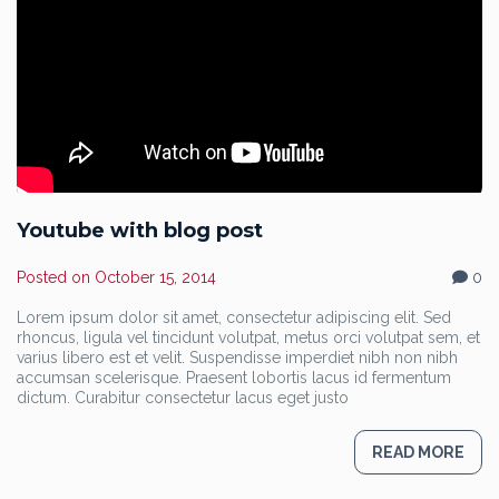
Youtube with blog post
Posted on
October 15, 2014
0
Lorem ipsum dolor sit amet, consectetur adipiscing elit. Sed
rhoncus, ligula vel tincidunt volutpat, metus orci volutpat sem, et
varius libero est et velit. Suspendisse imperdiet nibh non nibh
accumsan scelerisque. Praesent lobortis lacus id fermentum
dictum. Curabitur consectetur lacus eget justo
READ MORE