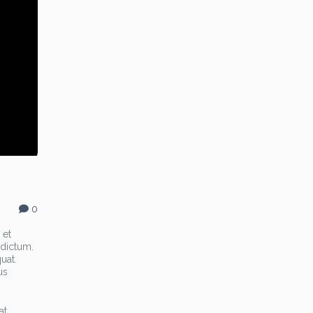
0
 et
 dictum.
uat.
us
at