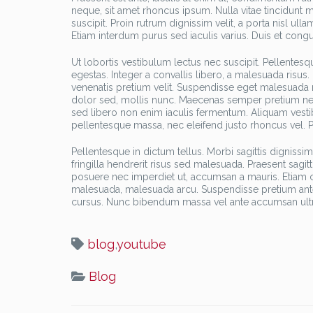
neque, sit amet rhoncus ipsum. Nulla vitae tincidunt 
suscipit. Proin rutrum dignissim velit, a porta nisl ull
Etiam interdum purus sed iaculis varius. Duis et congu
Ut lobortis vestibulum lectus nec suscipit. Pellentesq
egestas. Integer a convallis libero, a malesuada risus.
venenatis pretium velit. Suspendisse eget malesuada m
dolor sed, mollis nunc. Maecenas semper pretium nequ
sed libero non enim iaculis fermentum. Aliquam vesti
pellentesque massa, nec eleifend justo rhoncus vel. Pe
Pellentesque in dictum tellus. Morbi sagittis digniss
fringilla hendrerit risus sed malesuada. Praesent sagit
posuere nec imperdiet ut, accumsan a mauris. Etiam c
malesuada, malesuada arcu. Suspendisse pretium ante l
cursus. Nunc bibendum massa vel ante accumsan ultr
blog
,
youtube
Blog