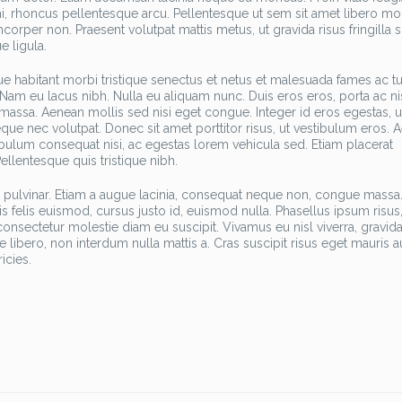
mi, rhoncus pellentesque arcu. Pellentesque ut sem sit amet libero mol
amcorper non. Praesent volutpat mattis metus, ut gravida risus fringilla s
e ligula.
ue habitant morbi tristique senectus et netus et malesuada fames ac tu
 Nam eu lacus nibh. Nulla eu aliquam nunc. Duis eros eros, porta ac nis
assa. Aenean mollis sed nisi eget congue. Integer id eros egestas, ul
e nec volutpat. Donec sit amet porttitor risus, ut vestibulum eros. 
bulum consequat nisi, ac egestas lorem vehicula sed. Etiam placerat
llentesque quis tristique nibh.
im pulvinar. Etiam a augue lacinia, consequat neque non, congue mass
tis felis euismod, cursus justo id, euismod nulla. Phasellus ipsum risus
onsectetur molestie diam eu suscipit. Vivamus eu nisl viverra, gravid
ibero, non interdum nulla mattis a. Cras suscipit risus eget mauris a
icies.