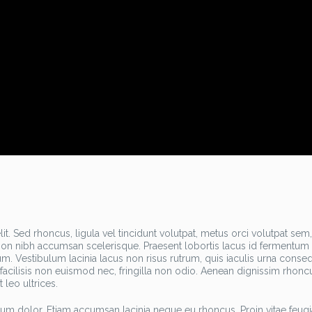
t. Sed rhoncus, ligula vel tincidunt volutpat, metus orci volutpat sem,
h non nibh accumsan scelerisque. Praesent lobortis lacus id fermentum
m. Vestibulum lacinia lacus non risus rutrum, quis iaculis urna conseq
, facilisis non euismod nec, fringilla non odio. Aenean dignissim rhonc
 leo ultrices.
trum dolor. Etiam accumsan lacinia neque eu rhoncus. Proin vitae feugi