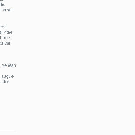
lis
it amet.
rpis
i vitae,
trices
Aenean
a. Aenean
,
a augue
uctor