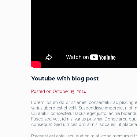
Youtube with blog post
Posted on
October 15, 2014
Lorem ipsum dolor sit amet, consectetur adipiscing eli
varius libero est et velit. Suspendisse imperdiet nib
Curabitur consectetur lacus eget justo lacinia bibendu
Fusce sed velit id nisi varius pulvinar. Donec arcu dui
consequat. Sed ultrices orci at nisi sodales, ut placerat
Praesent est ante, iaculis at enim at, condimentum ru