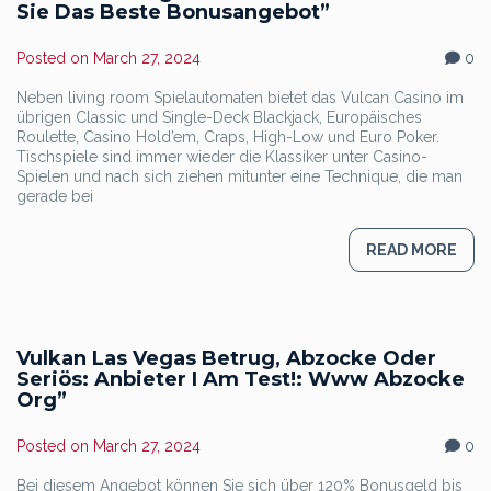
Sie Das Beste Bonusangebot”
Posted on
March 27, 2024
0
Neben living room Spielautomaten bietet das Vulcan Casino im
übrigen Classic und Single-Deck Blackjack, Europäisches
Roulette, Casino Hold’em, Craps, High-Low und Euro Poker.
Tischspiele sind immer wieder die Klassiker unter Casino-
Spielen und nach sich ziehen mitunter eine Technique, die man
gerade bei
READ MORE
Vulkan Las Vegas Betrug, Abzocke Oder
Seriös: Anbieter I Am Test!: Www Abzocke
Org”
Posted on
March 27, 2024
0
Bei diesem Angebot können Sie sich über 120% Bonusgeld bis