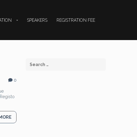
ATION
SPEAKERS
REGISTRATION FEE
0
ue
Registo
 MORE