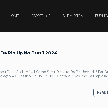
HOME
ICSPBT’2026
SUBMISSION
PUBLIC
Da Pin Up No Brasil 2024
apéu Experiência Móvel Como Sacar Dinheiro Do Pin Upwards? Por Q
Relação À O Cassino Pin-up Pin-up É Confiável? Resumo Da Empresa 
READ