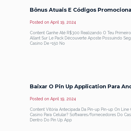
Bônus Atuais E Códigos Promociona
Posted on
April 19, 2024
Content Ganhe Até R$300 Realizando O Teu Primeiro 
Allant Sur Le Pack Découverte Aposte Possuindo Seg
Casino De +150 No
Baixar O Pin Up Application Para An
Posted on
April 19, 2024
Content Vitória Antecipada Da Pin-up Pin-up On Lin
Casino Para Celular? Softwares/fornecedores Do Ca
Dentro Do Pin Up App