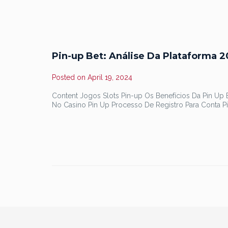
Pin-up Bet: Análise Da Plataforma 
Posted on
April 19, 2024
Content Jogos Slots Pin-up Os Benefícios Da Pin Up
No Casino Pin Up Processo De Registro Para Conta Pin